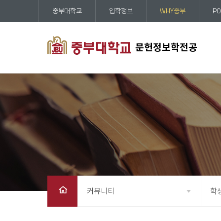
중부대학교
입학정보
WHY중부
PO
문헌정보학전공
커뮤니티
학