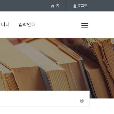
홈
로그인
전
뮤니티
입학안내
체
메
뉴
공
유
프
하