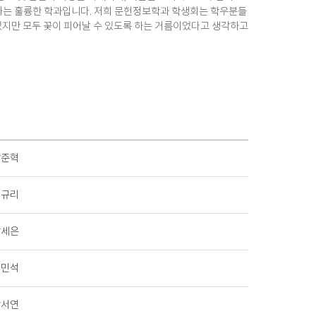
 하는 훌륭한 학과입니다. 저희 문헌정보학과 학생회는 학우분들
길었지만 모두 꽃이 피어날 수 있도록 하는 거름이었다고 생각하고
장준혁
김규리
장세은
신민석
박서연