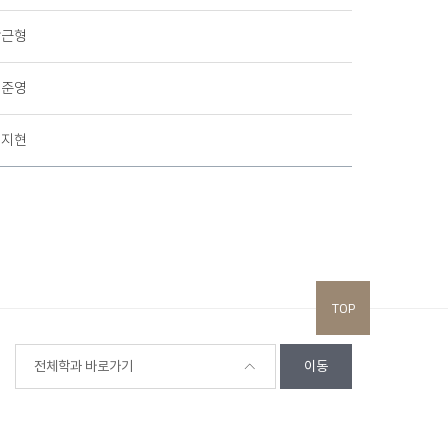
박근형
정준영
엄지현
TOP
전체학과 바로가기
이동