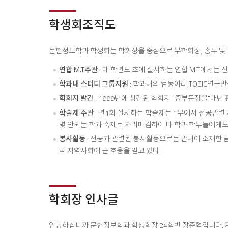
학생회조직도
문헌정보학과 학생회는 학회장을 중심으로 부학회장, 총무 및 기
연합 M.T주관
: 매 학년도 초에 실시하는 연합 M.T에서는
학과내 스터디 그룹지원
: 학과내의 컴동아리,TOEIC연구
학회지 발간
: 1999년에 창간된 학회지 "중부문정을"매년
학술제 주관
: 년1회 실시하는 학술제는 1부에서 전공관련 
몇 안되는 학과 축제로 자리매김하여 타 학과 학부들에게도
봉사활동
: 전공과 관련된 봉사활동으로는 관내에 소재한 
써 지역사회에 큰 호응을 얻고 있다.
학회장 인사글
안녕하십니까 문헌정보학과 학생회장 24학번 장준혁입니다. 저