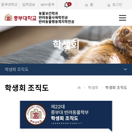
중부대학교
입학정보
WHY중부
4
홈
로그인
전
동물보건학과
반려동물사육학전공
체
반려동물행동복지학전공
메
뉴
학생회
학생회 조직도
학생회 조직도
학생회
학생회 조직도
홈