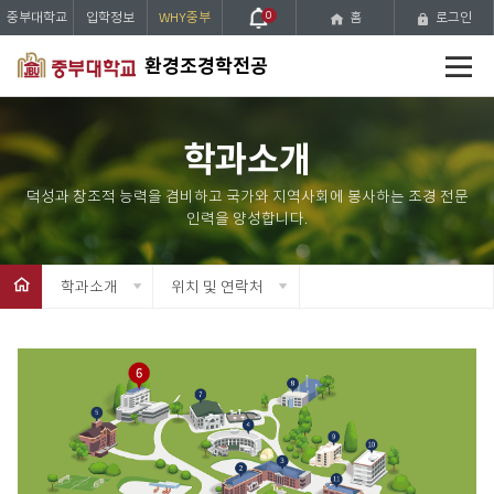
중부대학교
입학정보
WHY중부
0
홈
로그인
전
환경조경학전공
체
메
뉴
학과소개
학과소개
위치 및 연락처