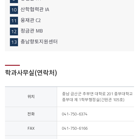
산학협력관 IA
웅재관 C2
정금관 MB
충남향토지원센터
학과사무실(연락처)
위치, 전화
충남 금산군 추부면 대학로 201 중부대학교 
위치
중부대 제 1학부행정실(건원관 105호)
전화
041-750-6374
FAX
041-750-6166