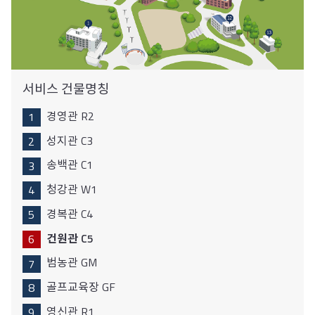
서비스 건물명칭
경영관 R2
성지관 C3
송백관 C1
청강관 W1
경복관 C4
건원관 C5
범농관 GM
골프교육장 GF
영신관 R1