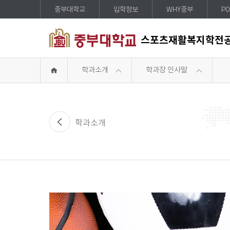
중부대학교
입학정보
WHY중부
PO
스포츠재활복지학전
학과소개
학과장 인사말
학과소개