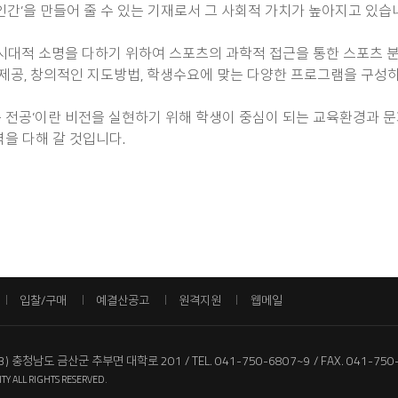
한 인간’을 만들어 줄 수 있는 기재로서 그 사회적 가치가 높아지고 있습
적 소명을 다하기 위하여 스포츠의 과학적 접근을 통한 스포츠 분야
설제공, 창의적인 지도방법, 학생수요에 맞는 다양한 프로그램을 구성
 전공’이란 비전을 실현하기 위해 학생이 중심이 되는 교육환경과 문
을 다해 갈 것입니다.
입찰/구매
예결산공고
원격지원
웹메일
13) 충청남도 금산군 추부면 대학로 201
TEL. 041-750-6807~9
FAX. 041-750
TY ALL RIGHTS RESERVED.