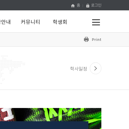
홈
로그인
전
학안내
커뮤니티
학생회
체
메
뉴
프
공
유
하
린
기
트
학사일정