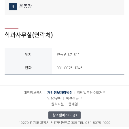
운동장
학과사무실(연락처)
위치, 전화
위치
인농관 C7-814
전화
031-8075-1246
대학정보공시
개인정보처리방침
이메일무단수집거부
입찰/구매
예결산공고
원격지원
웹메일
창의캠퍼스(고양)
10279 경기도 고양시 덕양구 동헌로 305 TEL. 031-8075-1000