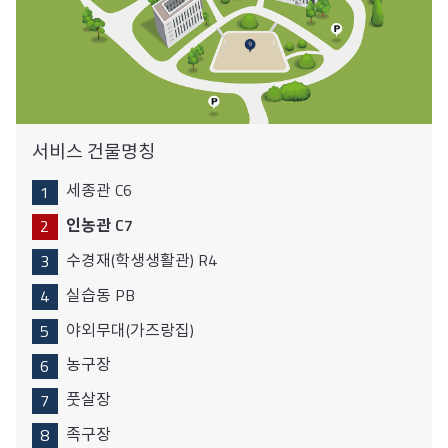
서비스 건물명칭
세종관 C6
인농관 C7
수경재(학생생활관) R4
실습동 PB
야외무대(가즈랑집)
농구장
풋살장
족구장