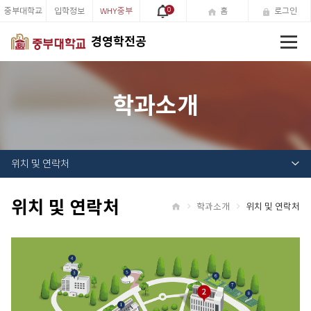
중부대학교
입학정보
WHY중부
0
홈
로그인
전
경영학전공
체
메
뉴
학과소개
위치 및 연락처
위치 및 연락처
학과소개
위치 및 연락처
홈