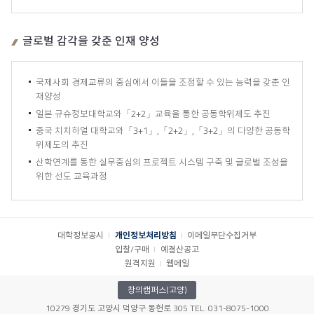
글로벌 감각을 갖춘 인재 양성
국제사회 경제교류의 중심에서 이들을 조정할 수 있는 능력을 갖춘 인
재양성
일본 규슈정보대학교와「2+2」교육을 통한 공동학위제도 추진
중국 치치하얼 대학교와「3+1」,「2+2」,「3+2」의 다양한 공동학
위제도의 추진
산학연계를 통한 실무중심의 프로젝트 시스템 구축 및 글로벌 조성을
위한 선도 교육과정
대학정보공시
개인정보처리방침
이메일무단수집거부
입찰/구매
예결산공고
원격지원
웹메일
창의캠퍼스(고양)
10279 경기도 고양시 덕양구 동헌로 305 TEL. 031-8075-1000