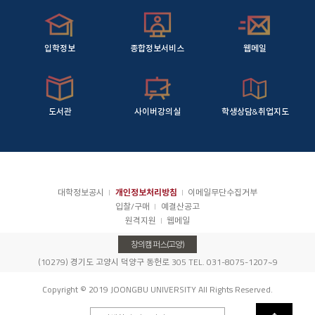
입학정보
종합정보서비스
웹메일
도서관
사이버강의실
학생상담&취업지도
대학정보공시
개인정보처리방침
이메일무단수집거부
입찰/구매
예결산공고
원격지원
웹메일
창의캠퍼스(고양)
(10279) 경기도 고양시 덕양구 동헌로 305 TEL. 031-8075-1207~9
Copyright © 2019 JOONGBU UNIVERSITY All Rights Reserved.