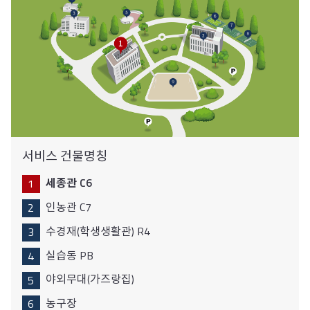
서비스 건물명칭
세종관 C6
인농관 C7
수경재(학생생활관) R4
실습동 PB
야외무대(가즈랑집)
농구장