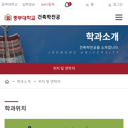
중부대학교
입학정보
WHY중부
0
홈
로그인
전
건축학전공
체
메
뉴
학과소개
위치 및 연락처
학과소개
위치 및 연락처
공
홈
유
하
기
학과위치