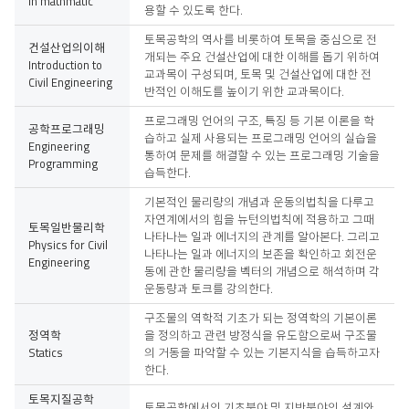
in mathmatic
시
용할 수 있도록 한다.
간
표
토목공학의 역사를 비롯하여 토목을 중심으로 전
건설산업의이해
개되는 주요 건설산업에 대한 이해를 돕기 위하여
Introduction to
교과목이 구성되며, 토목 및 건설산업에 대한 전
Civil Engineering
반적인 이해도를 높이기 위한 교과목이다.
프로그래밍 언어의 구조, 특징 등 기본 이론을 학
공학프로그래밍
습하고 실제 사용되는 프로그래밍 언어의 실습을
Engineering
통하여 문제를 해결할 수 있는 프로그래밍 기술을
Programming
습득한다.
기본적인 물리량의 개념과 운동의법칙을 다루고
자연계에서의 힘을 뉴턴의법칙에 적용하고 그때
토목일반물리학
나타나는 일과 에너지의 관계를 알아본다. 그리고
Physics for Civil
나타나는 일과 에너지의 보존을 확인하고 회전운
Engineering
동에 관한 물리량을 벡터의 개념으로 해석하며 각
운동량과 토크를 강의한다.
구조물의 역학적 기초가 되는 정역학의 기본이론
정역학
을 정의하고 관련 방정식을 유도함으로써 구조물
Statics
의 거동을 파악할 수 있는 기본지식을 습득하고자
한다.
토목지질공학
토목공학에서의 기초분야 및 지반분야의 설계와