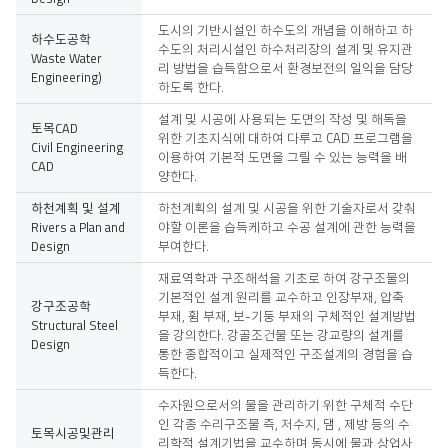
도시의 기반시설인 하수도의 개념을 이해하고 하
하수도공학
수도의 처리시설인 하수처리장의 설계 및 유지관
Waste Water
리 방법을 습득함으로서 환경보전의 일익을 담당
Engineering)
하도록 한다.
설계 및 시공에 사용되는 도면의 작성 및 해독을
토목CAD
위한 기초지식에 대하여 다루고 CAD 프로그램을
Civil Engineering
이용하여 기본적 도면을 그릴 수 있는 능력을 배
CAD
양한다.
하천계획 및 설계
하천계획의 설계 및 시공을 위한 기술자로서 갖춰
Rivers a Plan and
야할 이론을 습득케하고 수공 설계에 관한 능력을
Design
부여한다.
재료역학과 구조해석을 기초로 하여 강구조물의
기본적인 설계 원리를 교수하고 인장부재, 압축
강구조공학
부재, 휨 부재, 보-기둥 부재의 구체적인 설계방법
Structural Steel
을 강의한다. 강골조건물 또는 강교량의 설계를
Design
통한 종합적이고 실제적인 구조설계의 경험을 습
득한다.
수자원으로서의 물을 관리하기 위한 구체적 수단
인 각종 수리구조물 즉, 저수지, 댐 , 제방 등의 수
토목시공및관리
리학적 설계기법을 교수하며 동시에 물과 상업사