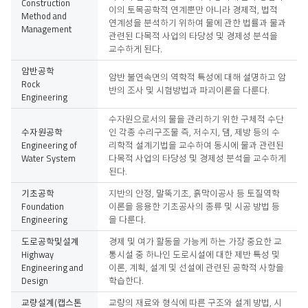
Construction
이의 토목공학적 연계뿐만 아니라 경제적, 법적
Method and
연계성을 분석하기 위하여 물에 관한 법률과 물과
Management
관련된 다목적 사업의 타당성 및 경제성 분석을
교수하게 된다.
암반공학
암반 불연속면의 역학적 특성에 대해 설명하고 암
Rock
반의 조사 및 시험방법과 파괴이론을 다룬다.
Engineering
수자원으로서의 물을 관리하기 위한 구체적 수단
수자원공학
인 각종 수리구조물 즉, 저수지, 댐, 제방 등의 수
Engineering of
리학적 설계기법을 교수하여 동시에 물과 관련된
Water System
다목적 사업의 타당성 및 경제성 분석을 교수하게
된다.
기초공학
지반의 안정, 말뚝기초, 흙막이공사 등 토질역학
Foundation
이론을 응용한 기초공사의 종류 및 시공 방법 등
Engineering
을 다룬다.
도로공학및설계
경제 및 여가 활동을 가능케 하는 가장 중요한 교
Highway
통시설 중 하나인 도로시설에 대한 제반 특성 및
Engineering and
이론, 계획, 설계 및 선설에 관련된 공학적 사항을
Design
학습한다.
교량설계(캡스톤
교량의 재료와 형식에 따른 구조와 설계 방법, 시