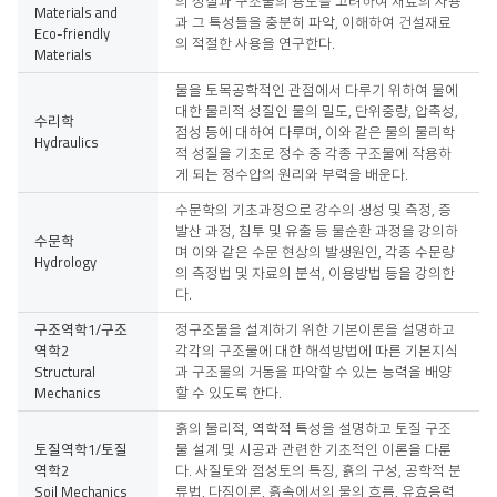
의 성질과 구조물의 용도를 고려하여 재료의 사용
Materials and
과 그 특성들을 충분히 파악, 이해하여 건설재료
Eco-friendly
의 적절한 사용을 연구한다.
Materials
물을 토목공학적인 관점에서 다루기 위하여 물에
대한 물리적 성질인 물의 밀도, 단위중량, 압축성,
수리학
점성 등에 대하여 다루며, 이와 같은 물의 물리학
Hydraulics
적 성질을 기초로 정수 중 각종 구조물에 작용하
게 되는 정수압의 원리와 부력을 배운다.
수문학의 기초과정으로 강수의 생성 및 측정, 증
발산 과정, 침투 및 유출 등 물순환 과정을 강의하
수문학
며 이와 같은 수문 현상의 발생원인, 각종 수문량
Hydrology
의 측정법 및 자료의 분석, 이용방법 등을 강의한
다.
구조역학1/구조
정구조물을 설계하기 위한 기본이론을 설명하고
역학2
각각의 구조물에 대한 해석방법에 따른 기본지식
Structural
과 구조물의 거동을 파악할 수 있는 능력을 배양
Mechanics
할 수 있도록 한다.
흙의 물리적, 역학적 특성을 설명하고 토질 구조
토질역학1/토질
물 설계 및 시공과 관련한 기초적인 이론을 다룬
역학2
다. 사질토와 점성토의 특징, 흙의 구성, 공학적 분
Soil Mechanics
류법, 다짐이론, 흙속에서의 물의 흐름, 유효응력