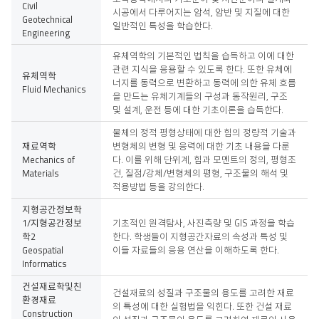
Civil
시공에서 다루어지는 암석, 암반 및 지질에 대한
Geotechnical
일반적인 특성을 학습한다.
Engineering
유체역학의 기본적인 법칙을 습득하고 이에 대한
관련 지식을 응용할 수 있도록 한다. 또한 유체에
유체역학
너지를 동력으로 변환하고 동력에 의한 유체 흐름
Fluid Mechanics
을 만드는 유체기계들의 구성과 동작원리, 구조
및 설계, 운전 등에 대한 기초이론을 습득한다.
물체의 정적 평형상태에 대한 힘의 정량적 기술과
재료역학
변형체의 변형 및 응력에 대한 기초 내용을 다룬
Mechanics of
다. 이를 위해 단위계, 힘과 모멘트의 정의, 평형조
Materials
건, 질점/강체/변형체의 평형, 구조물의 해석 및
적용방법 등을 강의한다.
지형공간정보학
1/지형공간정보
기초적인 원격탐사, 사진측량 및 GIS 과정을 학습
학2
한다. 학생들이 지형공간자료의 속성과 특성 및
Geospatial
이들 자료들의 응용 연산을 이해하도록 한다.
Informatics
건설재료학및친
건설재료의 성질과 구조물의 용도를 고려한 재료
환경재료
의 특성에 대한 실험법을 익힌다. 또한 건설 재료
Construction