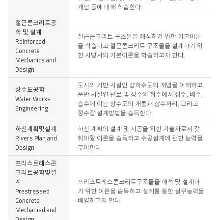
개념 등에 대해 학습한다.
철근콘크리트공
학 및 설계
철근콘크리트 구조물을 해석하기 위한 기본이론
Reinforced
을 학습하고 철근콘크리트 구조물을 설계하기 위
Concrete
한 시방서의 기본이론을 학습하고자 한다.
Mechanics and
Design
도시의 기반 시설인 상하수도의 개념을 이해하고
상수도공학
운반 시설인 관로 및 상수의 취수에서 정수, 배수,
Water Works
습수에 이는 상수도의 개통과 상수처리, 그리고
Engineering
정수장 설계방법을 습득한다.
하천계획및설계
하천 계획의 설계 및 시공을 위한 기술자로서 갖
Rivers Plan and
춰야할 이론을 습득하고 수공설계에 관한 능력을
Design
부여한다.
프리스트레스콘
크리트공학및설
계
프리스트레스콘크리트구조물을 해석 및 설계하
Prestressed
기 위한 이론을 습득하고 설계를 통한 실무능력을
Concrete
배양하고자 한다.
Mechanisd and
Design