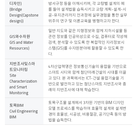
디자인)
방서규정 등을 이해시키며, 각 교량별 설계의 예
(Bridge
를 들어 설계법을 습득시키고 교량 계획-설계-시
Design(Capstone
공-유지관리까지 전과정에 실무경험을 통한 실무
design))
위주의 연구 및 이론교육을 병행하고자 한다.
일반 지도와 같은 지형정보와 함께 지하시설물 등
GIS와수자원
관련 정보를 인공위성으로 수집, 컴퓨터로 작성해
GIS and Water
검색, 분석할 수 있도록 한 복합적인 지리정보시
Resources)
스템(GIS)를 수자원분야에 활용할 수 있도록 한
다.
지반조사및스마
4차산업혁명은 정보통신기술의 융합을 기반으로
트모니터링
스마트 시티와 함께 첨단미래건설의 시대를 이끌
Site
고 있다. 본 과목에서는 ICT-건설 융합기술을 기
Characterization
반으로 발전하고 있는 첨단스마트 지반조사와 종
and Smart
래의 지반조사에 대해 학습한다.
Monitoring
토목구조물 설계에서 3차원 기반의 BIM 디자인
토목BIM
모델 프로세스를 학습하여 효율적 설계와 설계변
Civil Engineering
경의 효율성, 시공성, 비용절감, 공기단축 등의 방
BIM
법을 습득한다.