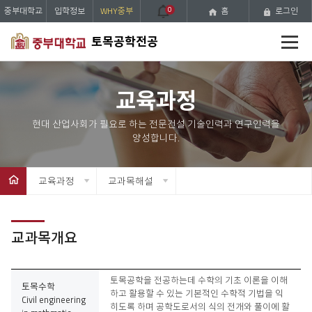
중부대학교
입학정보
WHY중부
0
홈
로그인
전
토목공학전공
체
메
뉴
교육과정
교육과정
교과목해설
교과목개요
1
토목공학을 전공하는데 수학의 기초 이론을 이해
토목수학
학
하고 활용할 수 있는 기본적인 수학적 기법을 익
Civil engineering
년
히도록 하며 공학도로서의 식의 전개와 풀이에 활