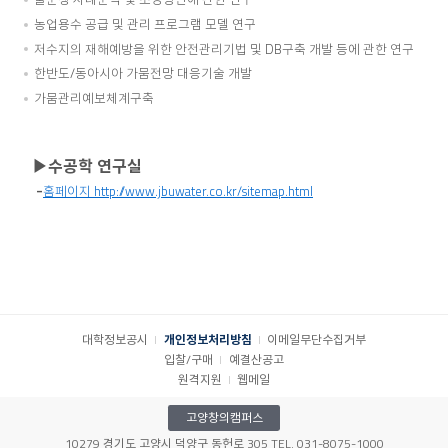
농업용수 공급 및 관리 프로그램 모델 연구
저수지의 재해예방을 위한 안전관리기법 및 DB구축 개발 등에 관한 연구
한반도/동아시아 가뭄전망 대응기술 개발
가뭄관리예보체계구축
▶수공학 연구
실
-
홈페이지 http://www.jbuwater.co.kr/sitemap.html
대학정보공시
개인정보처리방침
이메일무단수집거부
입찰/구매
예결산공고
원격지원
웹메일
고양창의캠퍼스
10279 경기도 고양시 덕양구 동헌로 305 TEL. 031-8075-1000