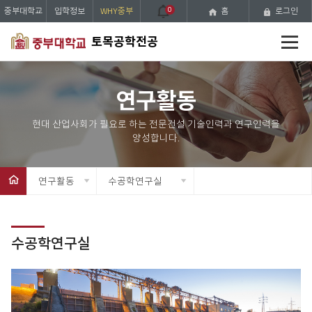
중부대학교
입학정보
WHY중부
0
홈
로그인
전
토목공학전공
체
메
뉴
연구활동
연구활동
수공학연구실
수공학연구실