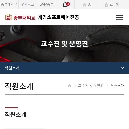
중부대학교
입학정보
WHY중부
0
홈
로그인
전
게임소프트웨어전공
체
메
뉴
교수진 및 운영진
직원소개
직원소개
교수진 및 운영진
직원소개
홈
직원소개