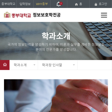
중부대학교
입학정보
WHY중부
1
홈
로그인
전
정보보호학전공
체
메
뉴
학과소개
학과소개
학과장 인사말