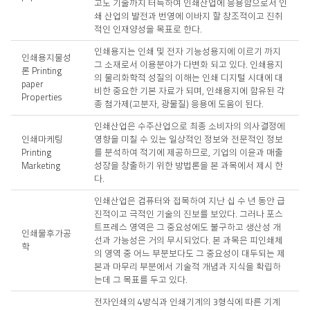
고도 기술까지 터득하여 인쇄산업에 응용함으로서 인
년
쇄 산업의 발전과 번영에 이바지 할 창조적이고 진취
적인 인재양성을 목표로 한다.
인쇄용지는 인쇄 및 전자 기능성용지에 이르기 까지
인쇄용지물성
그 소재로서 이용분야가 다변화 되고 있다. 인쇄용지
론 Printing
의 물리화학적 성질의 이해는 인쇄 디지털 시대에 대
paper
비한 중요한 기본 자료가 되며, 인쇄용지에 함유된 각
Properties
종 첨가제(고분자, 광물질) 응용에 도움이 된다.
인쇄산업은 수주산업으로 최종 소비자의 의사결정에
인쇄마케팅
영향을 미칠 수 있는 일상적인 정보와 전문적인 정보
Printing
를 분석하여 적기에 제공하므로, 기업의 이윤과 매출
Marketing
성장을 창출하기 위한 방법론을 본 과목에서 제시 한
다.
인쇄산업은 컴퓨터와 접목하여 지난 십 수 년 동안 급
진적이고 극적인 기술의 진보를 보았다. 그러나 포스
트프레스 영역은 그 중요성에도 불구하고 생산성 개
인쇄물후가공
선과 가능성은 거의 무시되었다. 본 과목은 피인쇄체
학
의 영역 중 어느 부분보다도 그 중요성이 대두되는 제
본과 마무리 부분에서 기술적 개념과 지식을 확립하
는데 그 목표를 두고 있다.
전자인쇄의 4방식과 인쇄기계의 3형식에 따른 기계