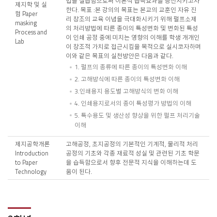
법을 실습함으로써 이론적 습득효과를 증진시키고자
제지학 및 실
한다. 목표 :본 강의의 목표는 본교의 교훈인 자유 진
험 Paper
리 창조의 교육 이념을 극대화시키기 위해 펄프소제
masking
의 처리방법에 따른 종이의 특성변화 및 변화된 특성
Process and
이 인쇄 공정 중에 미치는 영향의 이해를 학생 개개인
Lab
이 창조적 가치로 접근시킴을 목적으로 실시코자하며
이와 같은 목표의 실천방안은 다음과 같다.
1. 펄프의 종류에 따른 종이의 특성변화 이해
2. 고해방식에 따른 종이의 특성변화 이해
3.인쇄용지 용도별 고해방식의 변화 이해
4. 인쇄용지로서의 종이 특성평가 방법의 이해
5. 특수용도 및 생산성 향상을 위한 펄프 처리기술
이해
제지공학개론
고해공정, 초지공정의 기본적인 기계적, 물리적 처리
Introduction
공정의 기초와 각종 재료적 성실 및 관련된 기초 학문
to Paper
을 습득함으로서 향후 전문적 지식을 이해하는데 도
Technology
움이 된다.