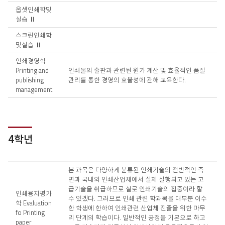
옵셋인쇄학및
실습 Ⅱ
스크린인쇄학
및실습 Ⅱ
인쇄경영학
Printing and
인쇄물의 출판과 관련된 원가 계산 및 효율적인 품질
publishing
관리를 통한 경영의 효율성에 관해 교육한다.
management
4학년
교
본 과목은 다양하게 분류된 인쇄기술의 전반적인 측
과
면과 국내외 인쇄산업체에서 실제 실행되고 있는 고
목
급기술을 취급하므로 실로 인쇄기술의 집중이라 할
인쇄용지평가
개
수 있겠다. 그러므로 인쇄 관련 학과목을 대부분 이수
학 Evaluation
요
한 학생에 한하여 인쇄관련 산업체 진출을 위한 마무
fo Printing
4
리 단계의 학습이다. 일반적인 공정을 기본으로 하고
paper
학