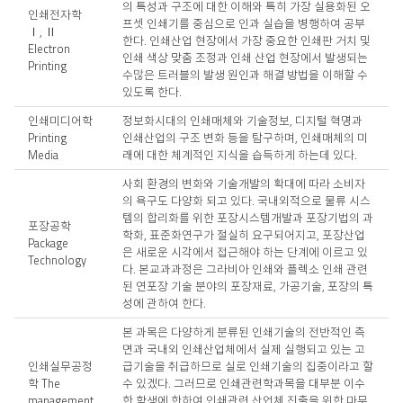
의 특성과 구조에 대한 이해와 특히 가장 실용화된 오
인쇄전자학
프셋 인쇄기를 중심으로 인과 실습을 병행하여 공부
Ⅰ, Ⅱ
한다. 인쇄산업 현장에서 가장 중요한 인쇄판 거치 및
Electron
인쇄 색상 맞춤 조정과 인쇄 산업 현장에서 발생되는
Printing
수많은 트러블의 발생 원인과 해결 방법을 이해할 수
있도록 한다.
인쇄미디어학
정보화시대의 인쇄매체와 기술정보, 디지털 혁명과
Printing
인쇄산업의 구조 변화 등을 탐구하며, 인쇄매체의 미
Media
래에 대한 체계적인 지식을 습득하게 하는데 있다.
사회 환경의 변화와 기술개발의 확대에 따라 소비자
의 욕구도 다양화 되고 있다. 국내외적으로 물류 시스
템의 합리화를 위한 포장시스템개발과 포장기법의 과
포장공학
학화, 표준화연구가 절실히 요구되어지고, 포장산업
Package
은 새로운 시각에서 접근해야 하는 단계에 이르고 있
Technology
다. 본교과과정은 그라비아 인쇄와 플렉소 인쇄 관련
된 연포장 기술 분야의 포장재료, 가공기술, 포장의 특
성에 관하여 한다.
본 과목은 다양하게 분류된 인쇄기술의 전반적인 측
면과 국내외 인쇄산업체에서 실제 실행되고 있는 고
인쇄실무공정
급기술을 취급하므로 실로 인쇄기술의 집중이라고 할
학 The
수 있겠다. 그러므로 인쇄관련학과목을 대부분 이수
management
한 학생에 한하여 인쇄관련 산업체 진출을 위한 마무