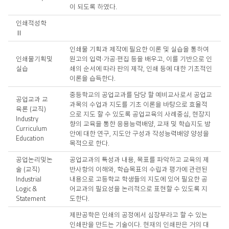
요
이 되도록 하였다.
3
학
인쇄적성학
년
Ⅱ
인쇄물 기획과 제작에 필요한 이론 및 실습을 통하여
인쇄물기획및
원고의 입력·가공·편집 등을 배우고, 이를 기반으로 인
실습
쇄의 순서에 따라 판의 제작, 인쇄 등에 대한 기초적인
이론을 습득한다.
중등학교의 공업교과를 담당 할 예비교사로서 공업교
공업교과 교
과목의 수업과 지도를 기초 이론을 바탕으로 효율적
육론 (교직)
으로 지도 할 수 있도록 공업교육의 사례중심, 현장지
Industry
향의 교육을 통한 응용능력배양, 교재 및 학습지도 방
Curriculum
안에 대한 연구, 지도안 구성과 작성능력배양 양성을
Education
목적으로 한다.
공업논리및논
공업교과의 특성과 내용, 목표를 파악하고 교육의 제
술 (교직)
반사항의 이해와, 학습목표의 수립과 평가에 관련된
Industrial
내용으로 고등학교 학생들의 지도에 있어 필요한 공
Logic &
어교과의 필요성을 논리적으로 표현할 수 있도록 지
Statement
도한다.
제판공학은 인쇄의 공정에서 심장부라고 할 수 있는
인쇄판을 만드는 기술이다. 현재의 인쇄판은 거의 대