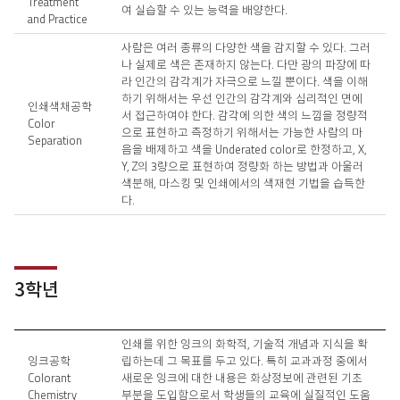
Treatment
여 실습할 수 있는 능력을 배양한다.
and Practice
사람은 여러 종류의 다양한 색을 감지할 수 있다. 그러
나 실제로 색은 존재하지 않는다. 다만 광의 파장에 따
라 인간의 감각계가 자극으로 느낄 뿐이다. 색을 이해
하기 위해서는 우선 인간의 감각계와 심리적인 면에
인쇄색채공학
서 접근하여야 한다. 감각에 의한 색의 느낌을 정량적
Color
으로 표현하고 측정하기 위해서는 가능한 사람의 마
Separation
음을 배제하고 색을 Underated color로 한정하고, X,
Y, Z의 3량으로 표현하여 정량화 하는 방법과 아울러
색분해, 마스킹 및 인쇄에서의 색재현 기법을 습득한
다.
3학년
교
인쇄를 위한 잉크의 화학적, 기술적 개념과 지식을 확
과
잉크공학
립하는데 그 목표를 두고 있다. 특히 교과과정 중에서
목
Colorant
새로운 잉크에 대한 내용은 화상정보에 관련된 기초
개
Chemistry
부분을 도입함으로서 학생들의 교육에 실질적인 도움