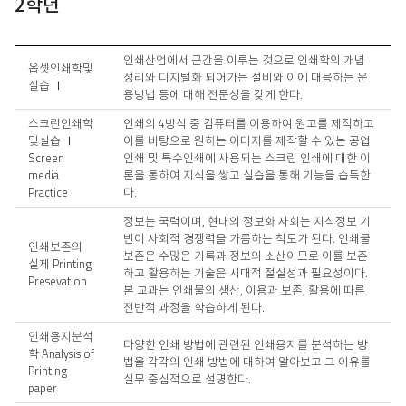
2학년
교
인쇄산업에서 근간을 이루는 것으로 인쇄학의 개념
옵셋인쇄학및
과
정리와 디지털화 되어가는 설비와 이에 대응하는 운
실습 Ⅰ
목
용방법 등에 대해 전문성을 갖게 한다.
개
요
스크린인쇄학
인쇄의 4방식 중 컴퓨터를 이용하여 원고를 제작하고
2
및실습 Ⅰ
이를 바탕으로 원하는 이미지를 제작할 수 있는 공업
학
Screen
인쇄 및 특수인쇄에 사용되는 스크린 인쇄에 대한 이
년
media
론을 통하여 지식을 쌓고 실습을 통해 기능을 습득한
Practice
다.
정보는 국력이며, 현대의 정보화 사회는 지식정보 기
반이 사회적 경쟁력을 가름하는 척도가 된다. 인쇄물
인쇄보존의
보존은 수많은 기록과 정보의 소산이므로 이를 보존
실제 Printing
하고 활용하는 기술은 시대적 절실성과 필요성이다.
Presevation
본 교과는 인쇄물의 생산, 이용과 보존, 활용에 따른
전반적 과정을 학습하게 된다.
인쇄용지분석
다양한 인쇄 방법에 관련된 인쇄용지를 분석하는 방
학 Analysis of
법을 각각의 인쇄 방법에 대하여 알아보고 그 이유를
Printing
실무 중심적으로 설명한다.
paper