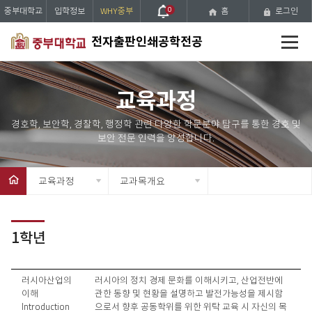
중부대학교
입학정보
WHY중부
0
홈
로그인
전
전자출판인쇄공학전공
체
메
뉴
교육과정
교육과정
교과목개요
1학년
교
러시아산업의
러시아의 정치 경제 문화를 이해시키고, 산업전반에
과
이해
관한 동향 및 현황을 설명하고 발전가능성을 제시함
목
Introduction
으로서 향후 공동학위를 위한 위탁 교육 시 자신의 목