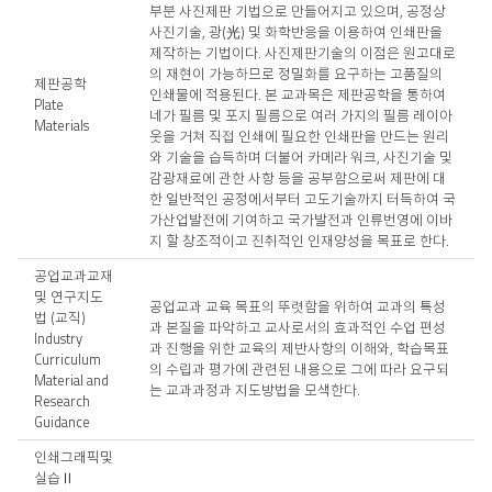
부분 사진제판 기법으로 만들어지고 있으며, 공정상
사진기술, 광(光) 및 화학반응을 이용하여 인쇄판을
제작하는 기법이다. 사진제판기술의 이점은 원고대로
의 재현이 가능하므로 정밀화를 요구하는 고품질의
제판공학
인쇄물에 적용된다. 본 교과목은 제판공학을 통하여
Plate
네가 필름 및 포지 필름으로 여러 가지의 필름 레이아
Materials
웃을 거쳐 직접 인쇄에 필요한 인쇄판을 만드는 원리
와 기술을 습득하며 더불어 카메라 워크, 사진기술 및
감광재료에 관한 사항 등을 공부함으로써 제판에 대
한 일반적인 공정에서부터 고도기술까지 터득하여 국
가산업발전에 기여하고 국가발전과 인류번영에 이바
지 할 창조적이고 진취적인 인재양성을 목표로 한다.
공업교과교재
및 연구지도
공업교과 교육 목표의 뚜렷함을 위하여 교과의 특성
법 (교직)
과 본질을 파악하고 교사로서의 효과적인 수업 편성
Industry
과 진행을 위한 교육의 제반사항의 이해와, 학습목표
Curriculum
의 수립과 평가에 관련된 내용으로 그에 따라 요구되
Material and
는 교과과정과 지도방법을 모색한다.
Research
Guidance
인쇄그래픽및
실습Ⅱ