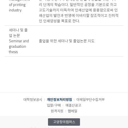
of printing
리 단계의 학습이다. 일반적인 공정을 기본으로 하고
industry
고도기술까지 터득하여 인쇄산업에 응용함으로써 인
쇄산업의 발전과 번영에 이바지할 창조적이고 진취적
인 인쇄양성을 목표로 한다.
세미나 및 졸
업 논문
Seminar and
졸업을 위한 세미나 및 졸업논문 지도
graduation
thesis
대학정보공시
개인정보처리방침
이메일무단수집거부
입찰/구매
예결산공고
원격지원
웹메일
고양창의캠퍼스