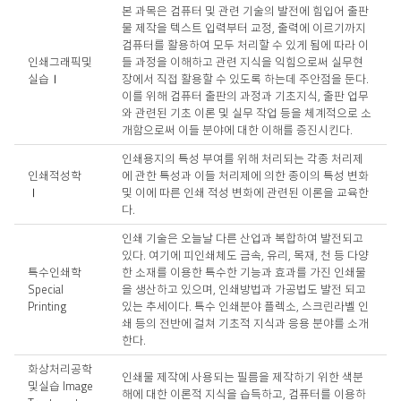
본 과목은 컴퓨터 및 관련 기술의 발전에 힘입어 출판
물 제작을 텍스트 입력부터 교정, 출력에 이르기까지
컴퓨터를 활용하여 모두 처리할 수 있게 됨에 따라 이
인쇄그래픽및
들 과정을 이해하고 관련 지식을 익힘으로써 실무현
실습Ⅰ
장에서 직접 활용할 수 있도록 하는데 주안점을 둔다.
이를 위해 컴퓨터 출판의 과정과 기초지식, 출판 업무
와 관련된 기초 이론 및 실무 작업 등을 체계적으로 소
개함으로써 이들 분야에 대한 이해를 증진시킨다.
인쇄용지의 특성 부여를 위해 처리되는 각종 처리제
인쇄적성학
에 관한 특성과 이들 처리제에 의한 종이의 특성 변화
Ⅰ
및 이에 따른 인쇄 적성 변화에 관련된 이론을 교육한
다.
인쇄 기술은 오늘날 다른 산업과 복합하여 발전되고
있다. 여기에 피인쇄체도 금속, 유리, 목재, 천 등 다양
특수인쇄학
한 소재를 이용한 특수한 기능과 효과를 가진 인쇄물
Special
을 생산하고 있으며, 인쇄방법과 가공법도 발전 되고
Printing
있는 추세이다. 특수 인쇄분야 플렉소, 스크린라벨 인
쇄 등의 전반에 걸쳐 기초적 지식과 응용 분야를 소개
한다.
화상처리공학
인쇄물 제작에 사용되는 필름을 제작하기 위한 색분
및실습 Image
해에 대한 이론적 지식을 습득하고, 컴퓨터를 이용하