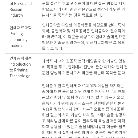
개
of Russia and
표를 설정케 하고 관심분야에 대한 접근 방법을 제시
요
Russian
함으로서 러시아 관련 전문인으로 성장하기 위한 기
1
Industry
본지식을 축적하는 것을 목표로 한다.
학
년
인쇄공학은 다양한 이공학문을 바탕으로 한다. 특히
인쇄재료화학
화학, 공업화학 및 재료공학은 인쇄공학에 필수적이
Printing
라 하겠으며, 이 학문을 바탕으로 인쇄기술에 필요한
chemically
학문과 기술을 함양하는데, 인쇄재료화학은 그 목표
material
를 두고 있다.
인쇄공학개론
과학적 사고와 창조적 능력 배양을 위한 기술인 양성
Introduction
에 목표를 두고, 인쇄매체 전반에 관한 이해와 인쇄 전
to Printing
문인 양성의 기본서로서 역할을 하는데 목적을 둔다.
Technology
인쇄를 위한 피인쇄체 재료의 90% 이상을 차지하는
종이에 대한 특성을 심도 있게 이해시킴으로써 인쇄
품질의 향상 및 불량 현상에 대처 할 수 있는 기술을
습득시키기 위해 종이 제조공정 전반에 관한 이론과
실습을 병행하고자 한다. 세부적으로는 종이제조를
위한 펄프의 처리 기술인 해리 및 고해기술을 설명하
고 처리방법에 따른 종이 물리학적 특성변화를 이해
하고 응용할 수 있는 기술을 배양시킴과 아울러 펄프
의 처리에서 실험적 종이의 제조 및 종이 특성평가 방