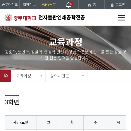
중부대학교
입학정보
WHY중부
0
홈
로그인
전
전자출판인쇄공학전공
체
메
뉴
교육과정
교육과정
강의시간표
3학년
시간/요일
월
화
수
목