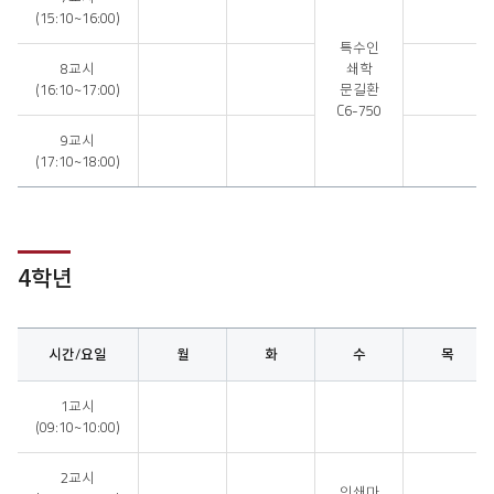
(15:10~16:00)
특수인
8교시
쇄학
(16:10~17:00)
문길환
C6-750
9교시
(17:10~18:00)
4학년
시간/요일
월
화
수
목
4
1교시
학
(09:10~10:00)
년
시
간
2교시
인쇄마