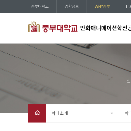
중부대학교
입학정보
WHY중부
PO
만화애니메이션학전
학과소개
학