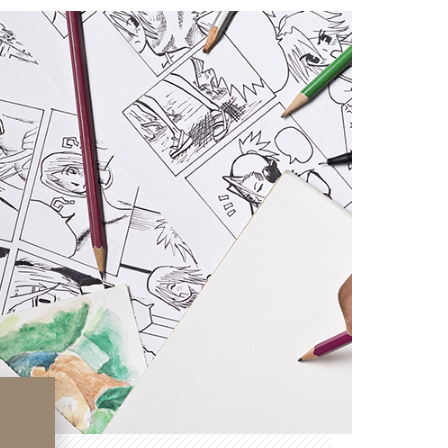
린
기
트