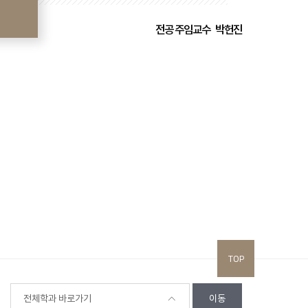
전공 주임교수 박헌진
TOP
전체학과 바로가기
이동