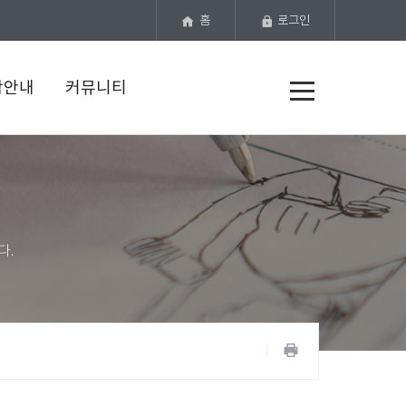
홈
로그인
전
학안내
커뮤니티
체
메
뉴
공
유
프
하