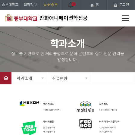
중부대학교
입학정보
WHY중부
3
홈
로그인
전
만화애니메이션학전공
체
메
뉴
학과소개
학과소개
취업현황