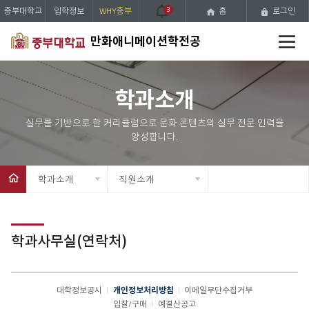
중부대학교
입학정보
WHY중부
3
홈
로그인
전
만화애니메이션학전공
체
메
뉴
학과소개
학과소개
직원소개
학과사무실(연락처)
대학정보공시
개인정보처리방침
이메일무단수집거부
입찰/구매
예결산공고