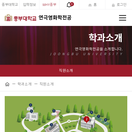
중부대학교
입학정보
WHY중부
0
홈
로그인
전
연극영화학전공
체
메
뉴
학과소개
직원소개
학과소개
직원소개
공
홈
유
하
기