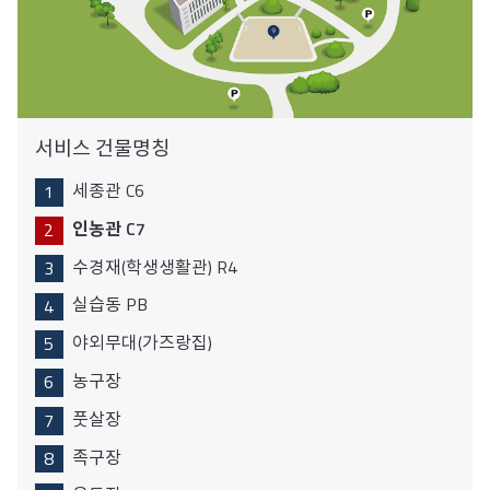
서비스 건물명칭
세종관 C6
인농관 C7
수경재(학생생활관) R4
실습동 PB
야외무대(가즈랑집)
농구장
풋살장
족구장