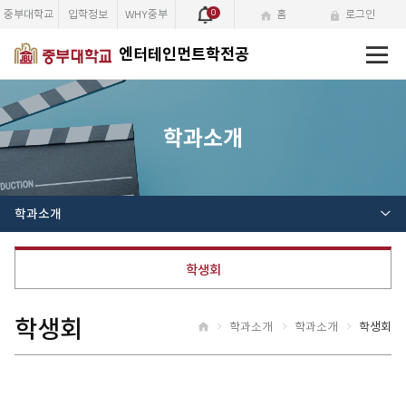
중부대학교
입학정보
WHY중부
0
홈
로그인
전
엔터테인먼트학전공
체
메
뉴
학과소개
학과소개
학생회
학생회
학과소개
학과소개
학생회
홈