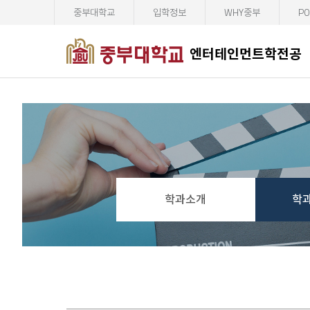
중부대학교
입학정보
WHY중부
PO
엔터테인먼트학전공
학과소개
학