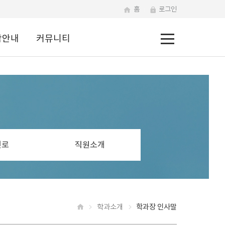
홈
로그인
전
학안내
커뮤니티
체
메
뉴
진로
직원소개
학과소개
학과장 인사말
홈