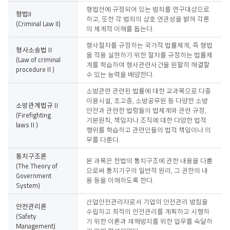
형법전에 규정되어 있는 범죄를 연구대상으로
형법II
하고, 또한 각 범죄의 상호 연관성을 밝혀 각론
(Criminal Law II)
의 체계적 이해를 돕는다.
형사절차를 규정하는 국가적 법률체계, 즉 형법
형사소송법Ⅱ
을 적용 실현하기 위한 절차를 규정하는 법률체
(Law of criminal
계를 학습하여 형사관련사건을 원활히 해결할
procedureⅡ)
수 있는 능력을 배양한다.
소방관련 관련된 법률에 대한 교과목으로 다중
이용시설, 초고층, 소방공무원 등 다양한 소방
소방관계법규Ⅱ
안전과 관련한 법령들의 법체계와 관련 규정,
(Firefighting
기본원칙, 책임자나 조직에 대한 다양한 법적
lawsⅡ)
행위를 학습하고 관련인들의 법적 책임이나 의
무를 다룬다.
통치구조론
본 과목은 헌법의 통치구조에 관한 내용을 다룸
(The Theory of
으로써 통치기구의 일반적 원리, 그 권한의 내
Government
용 등을 이해하도록 한다.
System)
산업안전관리자로서 기업의 안전관리 방침을
안전관리론
수립하고 최적의 안전관리를 계획하고 시행하
(Safety
기 위한 이론과 재해방지를 위한 업무를 숙달하
Management)