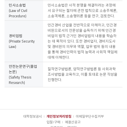
민사소송법
민사소송법은 사적 분쟁을 해결하려는 과정에
(Law of Civil
서 요구되는 절차에 관한 법칙으로 소송주체론,
Procedure)
소송객체론, 소송행위론 등을 연구, 검토한다.
민간경비 산업을 전반적으로 이해하고, 민간경
비원으로서의 전문성을 습득하기 위해 민간경
경비업법
비업의 법적 근거인 경비업법의 내용을 학습하
(Private Security
는 데 목적이 있다. 또한 경비업자, 경비지도사
Law)
및 경비원의 의무와 역할, 업무 범위 등의 내용
을 통해 경비인력의 법적 능력과 사회적 책임에
대해 이해한다.
안전논문연구(졸업
질적연구방법론, 양적연구방법론 등 사회과학
논문)
조사방법을 교육하고, 이를 토대로 논문 작성을
(Safety Thesis
진행한다.
Research)
대학정보공시
개인정보처리방침
이메일무단수집거부
입찰/구매
예결산공고