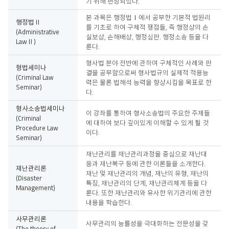
기 위해 편성되었다.
본 과목은 행정법Ⅰ에서 공부한 기본적 법원리
행정법Ⅱ
를 기초로 하여 구체적 쟁점들, 즉 행정상의 손
(Administrative
실보상, 손해배상, 행정심판. 행정소송 등을 다
LawⅡ)
룬다.
형사법 분야 전반에 관하여 구체적인 사례와 판
형법세미나
결을 공부함으로써 형사법규의 실제적 적용능
(Criminal Law
력은 물론 법해석 능력을 향상시킴을 목표로 한
Seminar)
다.
형사소송법세미나
이 강좌를 통하여 형사소송법의 주요한 주제들
(Criminal
에 대하여 보다 깊이있게 이해할 수 있게 될 것
Procedure Law
이다.
Seminar)
재난관리를 재난관리과정을 중심으로 재난대
응과 재난복구 등에 관한 이론들을 소개한다.
재난관리론
재난 및 재난관리의 개념, 재난의 유형, 재난의
(Disaster
특징, 재난관리의 단계, 재난관리체계 등을 다
Management)
룬다. 또한 재난관리와 유사한 위기관리에 관한
내용을 학습한다.
사무관리론
사무관리의 능률성을 극대화하는 전문성을 갖
(The theory of