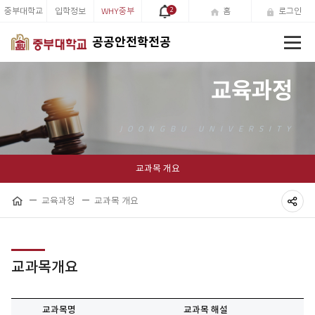
중부대학교
입학정보
WHY중부
2
홈
로그인
전
공공안전학전공
체
메
뉴
교육과정
교과목 개요
교육과정
교과목 개요
홈
공
유
하
교과목개요
기
교과목명
교과목 해설