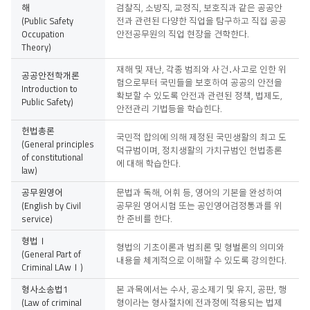
해
검찰직, 소방직, 교정직, 보호직과 같은 공공안
(Public Safety
전과 관련된 다양한 직업을 탐구하고 직접 공공
Occupation
안전공무원의 직업 현장을 견학한다.
Theory)
재해 및 재난, 각종 범죄와 사건․사고로 인한 위
공공안전학개론
험으로부터 국민들을 보호하여 공공의 안전을
Introduction to
확보할 수 있도록 안전과 관련된 정책, 법제도,
Public Safety)
안전관리 기법등을 학습힌다.
헌법총론
국민적 합의에 의해 제정된 국민생활의 최고 도
(General principles
덕규범이며, 정치생활의 가치규범인 헌법총론
of constitutional
에 대해 학습한다.
law)
공무원영어
문법과 독해, 어휘 등, 영어의 기본을 완성하여
(English by Civil
공무원 영어시험 또는 공인영어검정통과를 위
service)
한 준비를 한다.
형법Ⅰ
형법의 기초이론과 범죄론 및 형벌론의 의미와
(General Part of
내용을 체계적으로 이해할 수 있도록 강의한다.
Criminal LAwⅠ)
형사소송법1
본 과목에서는 수사, 공소제기 및 유지, 공판, 행
(Law of criminal
형이라는 형사절차에 전과정에 적용되는 법제