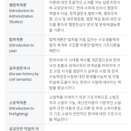
이론에 대한 포괄적인 소개를 하는 입문과정이
행정학개론
며 교양강좌이다. 현대 사회에 있어서 행정의
(Introduction to
역할과 이념, 정책결정과 행정기획, 행정조직
Administration
론, 인사 및 재무행정론, 행정 책임 등에 대한 강
Studies)
의를 통하여 행정현상의 분석 및 문제해결능력
을 기른다.
법학개론
법학개론은 법학을 처음 접하는 수강생들에게
(Introduction to
법의 체계와 구조를 비롯한 법학의 기초이론을
Law)
배운다.
한국사에 각 시대별 역사를 개관함으로써 한국
사의 흐름과 세계사와의 연계성을 파악하여 기
공무원한국사
초 교양 지식을 함양하고 공무원 시험 및 한국
(Korean history by
사능력검정시험에 대한 문제풀이능력 및 각종
civil servants)
취업에 도움이 되는 한국사 시험에 대비하는 역
량을 향상시킨다.
소방학을 이해하기 위한 기초과목으로 소방조
소방학개론
직과 소방의 기능, 재난관리등의 기본적인 소방
(Introduction to
업무 관련 내용과 연소이론 및 화재 소화이론등
firefighting)
의 기초 소방의 전반적인 분야에 대한 기초지식
을 학습한다.
공공안전 직업의 이