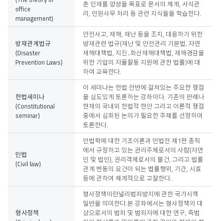
춘 인재를 양성을 목표로 문서의 체계, 서식관
office
리, 민원사무 처리 등 관련 지식들을 학습힌다.
management)
안전사고, 재해, 재난 등을 조치, 대응하기 위한
방재관계법규
방재관련 법규(재난 및 안전관리 기본법, 자연
(Disaster
재해대책법, 지진․화산재해대책법, 재해경감을
Prevention Laws)
위한 기업의 자율활동 지원에 관한 법률)에 대
하여 교육한다.
이 세미나는 헌법 전반에 걸쳐있는 주요한 쟁점
헌법세미나
을 심도있게 토론하는 강좌이다. 기존의 판례나
(Constitutional
현재의 국내외 헌법적 현안 그리고 이론적 쟁점
seminar)
중에서 심화된 논의가 필요한 주제를 선정하여
토론한다.
민법학에 대한 기초이론과 민법전 제1편 총칙
에서 규정하고 있는 권리주체로서의 사람(자연
민법
인 및 법인), 권리객체로서의 물건, 그리고 법률
(Civil law)
관계 변동의 요건이 되는 볍률행위, 기간, 시효
등에 관하여 체계적으로 고찰한다.
형사정책이란널리범죄방지에 관한 국가시책
일반을 의미한다.본 강좌에서는 형사정책의 대
형사정책
상으로서의 범죄 및 범죄자에 대한 연구, 즉범