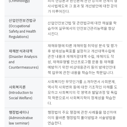
(Criminology)
죄의 현상론과 원인론에 관한 강의와 현재의 형
사사법제도와 그 효과 및 개선방안에 대한 강의
가 이루어진다.
산업안전보건법규
산업안전보건법 및 관련법규에 대한 해설을 학
(Occupational
습하여 실무에서의 안전보건관리능력을 향상
Safety and Health
시킨다.
Regulations)
재해유형에 따른 재해위험 취약성 분석 및 평가
재해분석과대책
후 방재성능목표를 설정하고 개선대책수립에
(Disaster Analysis
관한 내용과 재해저감대책 수립, 재해지도 작
and
성, 재해유형별 전산프로그램 운용 등 재해를
Countermeasures)
예방하기 위한 비상대응관리 등의 방재안전대
책 업무에 관한 내용을 학습하는 학문입니다.
사회복지란 무엇인가를 소개하면서 사회문제,
사회복지론
역사적 사회변화 등에 대한 기초적인 이해를 도
(Introduction to
모하고 사회복지의 각 영역과 발달과정 및 독립
Social Welfare)
적 학문으로서 사회복지학의 정체성을 학습한
다.
행정법세미나
행정법의 주요 쟁점에 관한 사례들을 엄선하여
(Administrative
이의 올바른 행정법적 풀이방법과 서술방법을
law seminar)
연습한다.