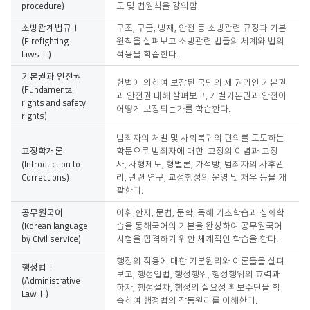
procedure)
도 및 법원칙을 강의함
소방관계법규Ⅰ
구조, 구급, 방재, 안전 등 소방관련 규정과 기본
(Firefighting
원칙을 살펴보고 소방관련 법들의 체계와 법의
lawsⅠ)
적용을 학습한다.
기본권과 안전권
헌법에 의하여 보장된 국민의 제 권리인 기본권
(Fundamental
과 안전권 대해 살펴보고, 개별기본권과 안전이
rights and safety
어떻게 보장되는가를 학습한다.
rights)
범죄자의 처벌 및 사회복귀의 편의를 도모하는
교정학개론
학문으로 범죄자에 대한 교정의 이념과 교정
(Introduction to
사, 사형제도, 형벌론, 가석방, 범죄자의 사후관
Corrections)
리, 관련 연구, 교정행정의 운영 및 처우 등을 개
괄한다.
공무원국어
어휘,한자, 문법, 문학, 독해 기초학습과 심화학
(Korean language
습을 통해국어의 기본을 완성하여 공무원국어
by Civil service)
시험을 합격하기 위한 체계적인 학습을 한다.
행정의 작용에 대한 기본원리와 이론들을 살펴
행정법Ⅰ
보고, 행정입법, 행정행위, 행정행위의 효력과
(Administrative
하자, 행정절차, 행정의 실요성 확보수단을 학
LawⅠ)
습하여 행정법의 작동원리를 이해한다.