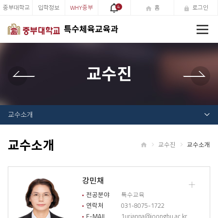
중부대학교
입학정보
WHY중부
4
홈
로그인
전
특수체육교육과
체
메
뉴
교수진
교수소개
교수소개
교수진
교수소개
홈
강민채
교
수
전공분야
특수교육
소
연락처
031-8075-1722
개
E-MAIL
1urianna@joongbu.ac.kr