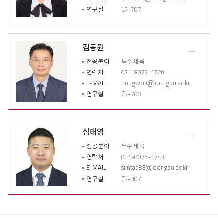
상
연구실
C7-707
세
이
력
열
김동원
기
교
수
전공분야
특수체육
소
연락처
031-8075-1720
개
E-MAIL
dongwon@joongbu.ac.kr
상
연구실
C7-708
세
이
력
열
심태영
기
교
수
전공분야
특수체육
소
연락처
031-8075-1743
개
E-MAIL
simtae83@joongbu.ac.kr
상
연구실
C7-807
세
이
력
열