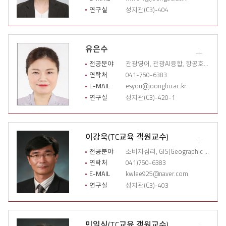
상
연구실
성지관(C3)-404
세
이
력
열
유은수
기
교
수
전공분야
관광영어, 관광AI융합, 항공호텔관광서비스, 글로벌커뮤티케이션
소
연락처
041-750-6383
개
E-MAIL
esyou@joongbu.ac.kr
상
연구실
성지관(C3)-420-1
세
이
력
열
이강욱(TC교육 객원교수)
기
교
수
전공분야
소비자심리, GIS(Geographic Information System), 관광마케팅
소
연락처
041)750-6383
개
E-MAIL
kwlee925@naver.com
상
연구실
성지관(C3)-403
세
이
력
열
민일식(TC교육 객원교수)