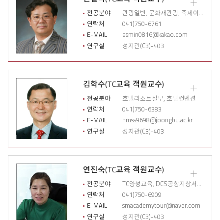
기
교
수
전공분야
관광일반, 문화재관광, 축제이벤트
소
연락처
041)750-6761
개
E-MAIL
esmin0816@kakao.com
상
연구실
성지관(C3)-403
세
이
력
열
김학수(TC교육 객원교수)
기
교
수
전공분야
호텔리조트실무, 호텔컨벤션
소
연락처
041)750-6383
개
E-MAIL
hmss9698@joongbu.ac.kr
상
연구실
성지관(C3)-403
세
이
력
열
연진숙(TC교육 객원교수)
기
교
수
전공분야
TC양성교육, DCS공항지상서비스, GDS항공예약발권
소
연락처
041)750-6909
개
E-MAIL
smacademytour@naver.com
상
연구실
성지관(C3)-403