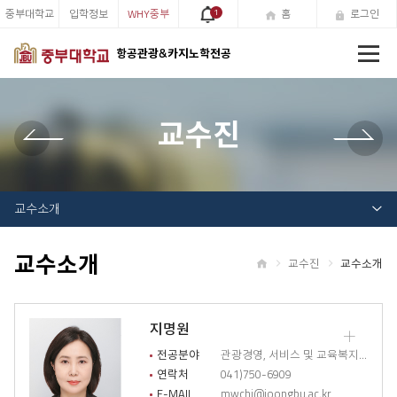
중부대학교
입학정보
WHY중부
1
홈
로그인
전
항공관광&카지노학전공
체
메
뉴
교수진
교수소개
교수소개
교수진
교수소개
홈
지명원
교
수
전공분야
관광경영, 서비스 및 교육복지, 항공여행서비스(CRS/DCS), 상담심리
소
연락처
041)750-6909
개
E-MAIL
mwchi@joongbu.ac.kr