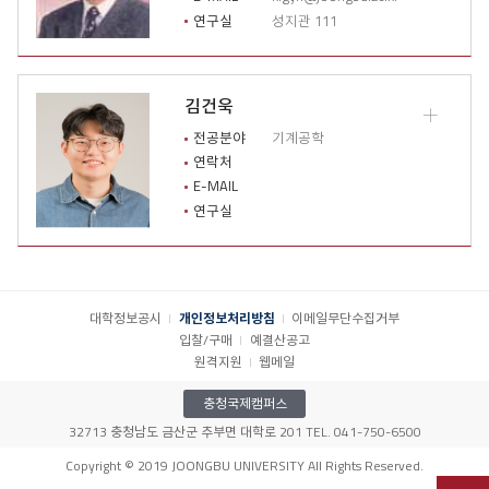
상
연구실
성지관 111
세
이
력
열
김건욱
기
교
수
전공분야
기계공학
소
연락처
개
E-MAIL
상
연구실
세
이
력
열
기
대학정보공시
개인정보처리방침
이메일무단수집거부
입찰/구매
예결산공고
원격지원
웹메일
충청국제캠퍼스
32713 충청남도 금산군 추부면 대학로 201 TEL. 041-750-6500
Copyright © 2019 JOONGBU UNIVERSITY All Rights Reserved.