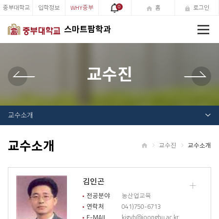
중부대학교
입학정보
WHY중부
0
홈
로그인
전
스마트팜학과
체
메
뉴
교수진
교수소개
교수소개
교수진
교수소개
홈
김인곤
교
수
전공분야
농산업교육
소
연락처
041)750-6713
개
E-MAIL
kigyh@joongbu.ac.kr