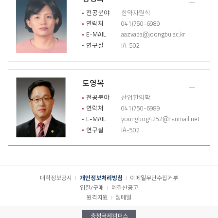
기
교
수
전공분야
한약자원학
소
연락처
041)750-6989
개
E-MAIL
aazvada@joongbu.ac.kr
상
연구실
IA-502
세
이
력
열
도영복
기
교
수
전공분야
산업한의학
소
연락처
041)750-6989
개
E-MAIL
youngbog4252@hanmail.net
상
연구실
IA-502
세
이
력
열
기
대학정보공시
개인정보처리방침
이메일무단수집거부
입찰/구매
예결산공고
원격지원
웹메일
충청국제캠퍼스