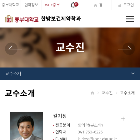
중부대학교
입학정보
WHY중부
0
홈
로그인
전
한방보건제약학과
체
메
뉴
교수진
교수소개
교수소개
교수진
교수소개
홈
길기정
교
수
전공분야
한의학(본초학)
소
연락처
041)750-6225
개
E-MAIL
kildosa@joongbu.ac.kr