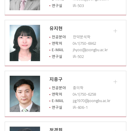
상
연구실
IA-503
세
이
력
열
유지현
기
교
수
전공분야
한약분석학
소
연락처
041)750-6962
개
E-MAIL
jhyoo@joongbu.ac.kr
상
연구실
IA-502
세
이
력
열
지중구
기
교
수
전공분야
중의학
소
연락처
041)750-6258
개
E-MAIL
jjg1970@joongbu.ac.kr
상
연구실
IA-606-1
세
이
력
열
정경희