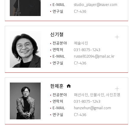
개
지
E-MAIL
studio_player@naver.com
상
연구실
C7-436
세
이
력
열
신기철
기
교
수
전공분야
예술사진
소
연락처
031-8075-1243
개
E-MAIL
russell02094@jmail.ac.kr
상
연구실
C7-436
세
이
력
열
홈
한제훈
기
교
페
수
전공분야
패션사진, 인물사진, 사진조명
이
소
연락처
031-8075-1243
개
지
E-MAIL
hanzehun@gmail.com
상
연구실
C7-436
세
이
력