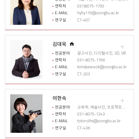
소
연락처
031)8075-1700
개
E-MAIL
hyhy119@joongbu.ac.kr
상
연구실
C7-407
세
이
력
열
홈
김대욱
기
교
페
수
전공분야
광고사진, 디지털사진, 3D, VR
이
소
연락처
031-8075-1796
개
지
E-MAIL
kimdaewook@joongbu.ac.kr
상
연구실
C7-203
세
이
력
열
이한숙
기
교
수
전공분야
교육학, 예술사진, 프로젝트 기획
소
연락처
031-8075-1243
개
E-MAIL
totorolhs@joongbu.ac.kr
상
연구실
C7-436
세
이