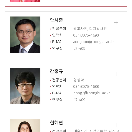
이
력
열
안시준
기
교
수
전공분야
광고사진, 디지털사진
소
연락처
031)8075-1690
개
E-MAIL
aurajoon@joongbu.ac.kr
상
연구실
C7-405
세
이
력
열
강홍규
기
교
수
전공분야
영상학
소
연락처
031)8075-1688
개
E-MAIL
hong7@joongbu.ac.kr
상
연구실
C7-409
세
이
력
열
현혜연
기
교
수
전공분야
예술사진, 시각인류학, 사진교육