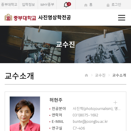
중부대학교
입학정보
WHY중부
3
홈
로그인
전
사진영상학전공
체
메
뉴
교수진
교수소개
교수진
교수소개
홈
허현주
교
수
전공분야
사진학(photojournalism), 영상커뮤니케이션
소
연락처
031)8075-1692
개
E-MAIL
bunte@joongbu.ac.kr
상
연구실
C7-406
세