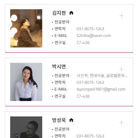
력
열
홈
김지현
기
교
페
수
전공분야
이
소
연락처
031-8075-1243
개
지
E-MAIL
520dna@naver.com
상
연구실
C7-436
세
이
력
열
박시연
기
교
수
전공분야
사진학, 현대미술, 글로벌문화콘텐츠
소
연락처
031-8075-1243
개
E-MAIL
siyeonpark1901@gmail.com
상
연구실
C7-436
세
이
력
열
홈
방성욱
기
교
페
수
전공분야
이
소
연락처
031-8075-1243