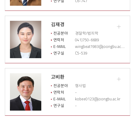
연구실
C6-747
세
이
력
열
김재경
기
교
수
전공분야
경찰학/범죄학
소
연락처
041)750-6689
개
E-MAIL
wingbeat1983@joongbu.ac.kr
상
연구실
C5-539
세
이
력
열
고비환
기
교
수
전공분야
형사법
소
연락처
-
개
E-MAIL
kobee0123@joongbu.ac.kr
상
연구실
-
세
이
력
열
기