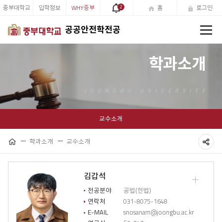
중부대학교
입학정보
WHY중부
2
홈
로그인
전
공공안전학전공
체
메
뉴
학과소개
교수소개
학과소개
교수소개
홈
공
유
김갑석
교
하
수
전공분야
공법(헌법)
소
연락처
031-8075-1648
기
개
E-MAIL
snosanam@joongbu.ac.kr
상