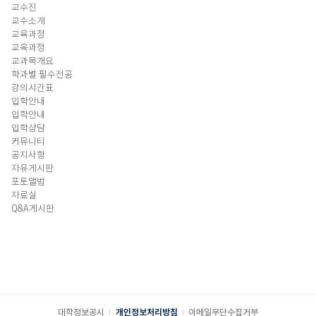
교수진
교수소개
교육과정
교육과정
교과목개요
학과별 필수전공
강의시간표
입학안내
입학안내
입학상담
커뮤니티
공지사항
자유게시판
포토앨범
자료실
Q&A게시판
대학정보공시
개인정보처리방침
이메일무단수집거부