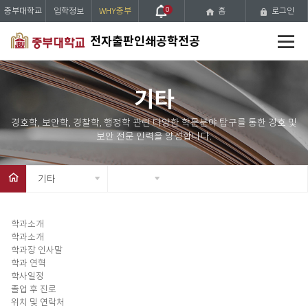
중부대학교
입학정보
WHY중부
0
홈
로그인
전
전자출판인쇄공학전공
체
메
뉴
기타
기타
학과소개
학과소개
학과장 인사말
학과 연혁
학사일정
졸업 후 진로
위치 및 연락처