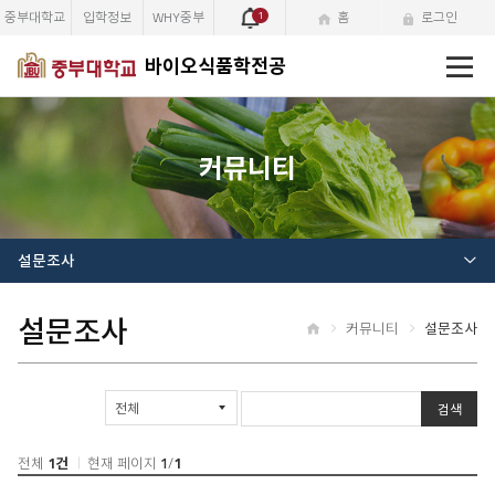
중부대학교
입학정보
WHY중부
1
홈
로그인
전
바이오식품학전공
체
메
뉴
커뮤니티
설문조사
설문조사
커뮤니티
설문조사
홈
게
검색
시
물
검
전체
1건
현재 페이지
1
/
1
색