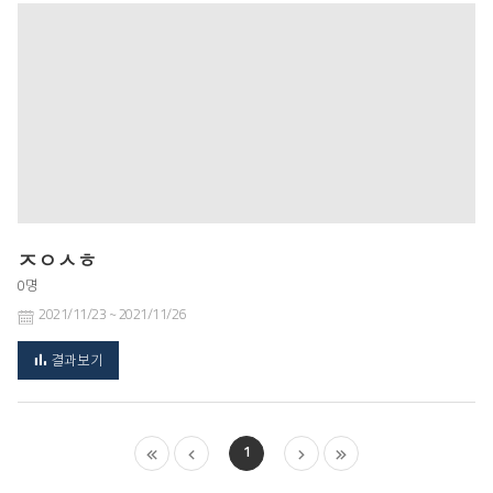
ㅈㅇㅅㅎ
0명
2021/11/23 ~ 2021/11/26
결과보기
처
이
다
마
1
음
전
음
지
막