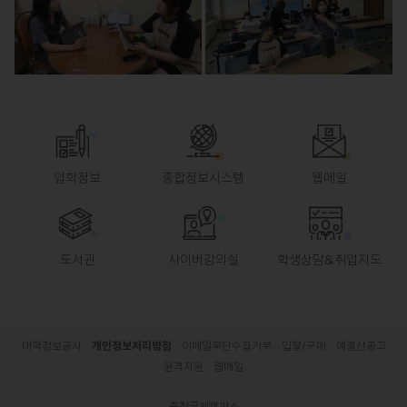
입학정보
종합정보시스템
웹메일
도서관
사이버강의실
학생상담&취업지도
대학정보공시
개인정보처리방침
이메일무단수집거부
입찰/구매
예결산공고
원격지원
웹메일
충청국제캠퍼스