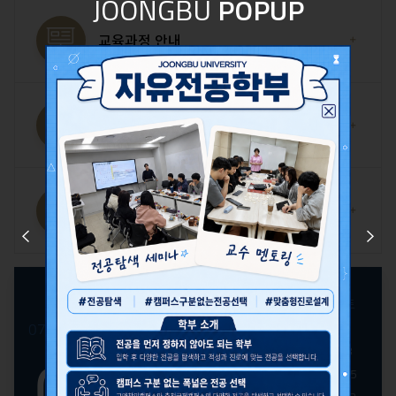
JOONGBU
POPUP
교육과정 안내
교과목 개요
졸업 후 진로
Prev
Next
일
월
화
수
목
금
토
2026
2026
1
07.
08.
09.
년
2
3
4
5
6
7
8
08
08
월
9
10
11
12
13
14
15