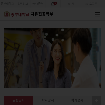
중부대학교
입학정보
WHY중부
1
홈
로그인
전
자유전공학부
체
메
뉴
자유전공학부
식생활을 통한 개인, 지역사회, 국
민의 영양과 건강증진에 이바지
하는 전문인력을 양성하고 있습
니다.
일반공지
학사공지
학과공지