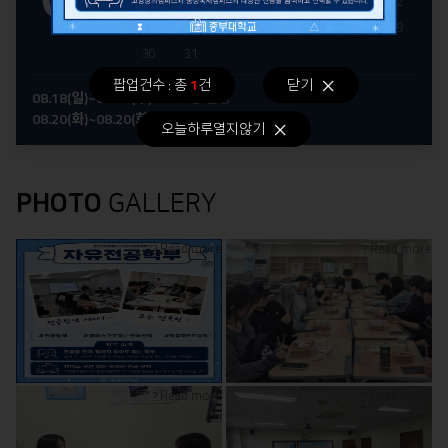
16
17
18
19
20
21
22
23
24
25
26
27
28
29
30
31
팝업건수 : 총
1
건
닫기
08.18(일)~08.21(수)
수강 신청
08.20(화)~08.20(화)
후기 학위수여식
오늘하루열지않기
PHOTO
GALLERY
Read more
Read more
Read more
Read more