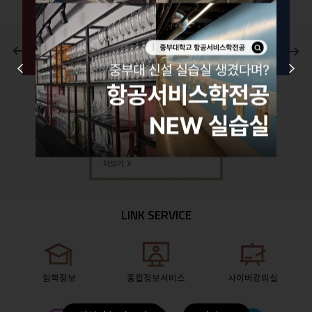
이
다
글로벌 시대에 맞는 국제적
전
음
문화감각과 능숙한
Prev
Next
외국어구사 능력 그리고
실무능력을 구비하여
경쟁력있는 항공서비스
전문인을 양성하는
학과이다.
더보기
LINK SERVICE
입학정보
종합정보서비스
사이버강의실