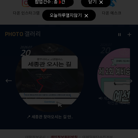
팝업건수 : 총
3
건
닫기
다온 인스타그램
카카오톡 오픈채팅
다온 에스크
오늘하루열지않기
PHOTO
갤러리
더
Stop
2026.07.
20
보
2026.07.
20
기
Prev
Next
공
📢 제2회 중부대학교 
학전공 예비승무원대
📍 세종관 찾아오시는 길 안..
대학정보공시
개인정보처리방침
이메일무단수집거부