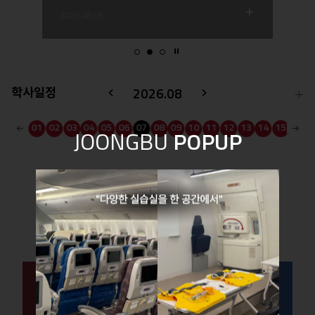
2026.08.05
Stop
학사일정
2026.08
이
다
더
 변
보
전
음
30
31
01
02
03
04
05
06
07
08
09
10
11
12
13
14
15
16
기
JOONGBU
POPUP
Prev
Next
중부대학교
항공서비스학전공
을 소개합니다!
학과소개