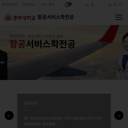
중부대학교
입학정보
WHY중부
3
홈
로그인
전
항공서비스학전공
체
메
뉴
경쟁력있는 항공서비스 전문인 양성
항공
서비스학전공
일반공지
새
 운
[학사공지]2026학년도 1학기 캡스톤디자인 아이
글
템경진대회 결과발표
Prev
Next