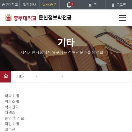
중부대학교
입학정보
WHY중부
0
홈
로그인
전
문헌정보학전공
체
메
뉴
기타
기타
학과소개
학과소개
학과연혁
자격증
졸업 후 진로
직원소개
교수진