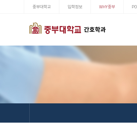
중부대학교
입학정보
WHY중부
PO
간호학과