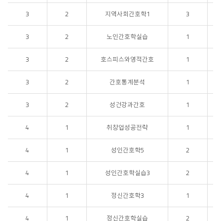
3
2
지역사회간호학1
3
3
2
노인간호학실습
1
3
2
호스피스와영적간호
1
3
2
간호통계분석
1
3
2
성건강과간호
1
4
1
취창업성공전략
1
4
1
성인간호학5
2
4
1
성인간호학실습3
2
4
1
정신간호학3
1
4
1
정신간호학실습
2