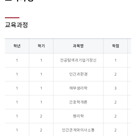
홈
교육과정
학년
학기
과목명
학점
교육과정
1
1
전공탐색과기업가정신
1
1
1
인간과환경
2
1
1
해부생리학
3
1
1
간호학개론
2
1
2
병리학
2
1
2
인간관계와의사소통
2