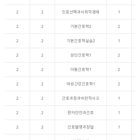
2
2
진로선택과사회적경제
1
2
2
기본간호학2
2
2
2
기본간호학실습2
1
2
2
성인간호학1
2
2
2
아동간호학1
2
2
2
여성건강간호학1
2
2
2
간호과정과비판적사고
1
2
2
환자안전과간호
1
2
2
간호발명과창업
1