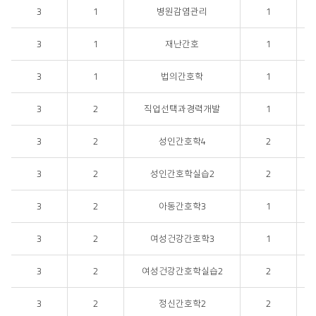
3
1
병원감염관리
1
3
1
재난간호
1
3
1
법의간호학
1
3
2
직업선택과경력개발
1
3
2
성인간호학4
2
3
2
성인간호학실습2
2
3
2
아동간호학3
1
3
2
여성건강간호학3
1
3
2
여성건강간호학실습2
2
3
2
정신간호학2
2