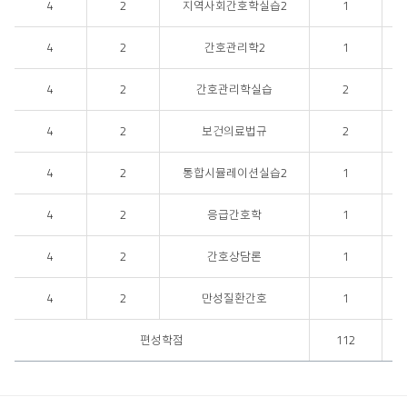
4
2
지역사회간호학실습2
1
4
2
간호관리학2
1
4
2
간호관리학실습
2
4
2
보건의료법규
2
4
2
통합시뮬레이션실습2
1
4
2
응급간호학
1
4
2
간호상담론
1
4
2
만성질환간호
1
편성학점
112