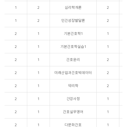
1
2
심리학개론
2
1
2
인간성장발달론
2
2
1
기본간호학1
1
2
1
기본간호학실습1
1
2
1
간호윤리
2
2
1
미래산업과간호빅데이터
2
2
1
약리학
2
2
1
건강사정
1
2
1
간호실무영어
1
2
1
다문화간호
1